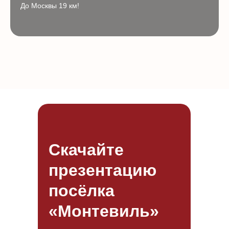
До Москвы 19 км!
Скачайте
презентацию
посёлка
«Монтевиль»‎