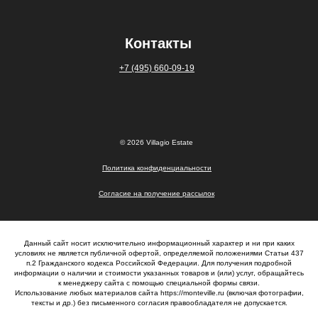
Контакты
+7 (495) 660-09-19
© 2026 Villagio Estate
Политика конфиденциальности
Согласие на получение рассылок
Данный сайт носит исключительно информационный характер и ни при каких
условиях не является публичной офертой, определяемой положениями Статьи 437
п.2 Гражданского кодекса Российской Федерации. Для получения подробной
информации о наличии и стоимости указанных товаров и (или) услуг, обращайтесь
к менеджеру сайта с помощью специальной формы связи.
Использование любых материалов сайта https://monteville.ru (включая фотографии,
тексты и др.) без письменного согласия правообладателя не допускается.